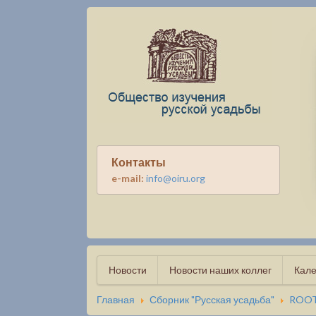
Контакты
e-mail:
info@oiru.org
Новости
Новости наших коллег
Кале
Главная
Сборник "Русская усадьба"
ROO