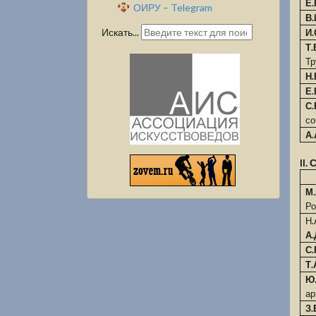
Е.
ОИРУ – Telegram
В.
Искать...
И
Т
Тр
Н.
Е.
С.
со
А
II
М
Ро
Н
А
С
Т
Ю
ар
З