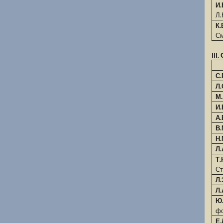
И.
Л.
К
С
II
С.
Л.
М
И.
А.
В
Н.
Л.
Т
Ст
Л.
Л.
Ю
фо
Е.