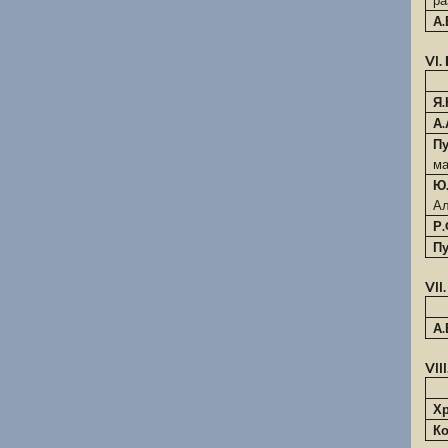
А.
VI
Я
А
П
м
Ю
Ал
Р.
П
VI
А.
VI
Х
Ко