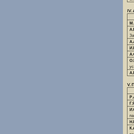
IV
М
А.
За
А
И.
А
О
ус
А.
V.
Р
Г.
И
па
Н.
К.
р