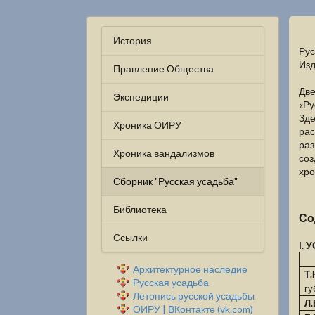
История
Рус
Изд
Правление Общества
Две
Экспедиции
«Ру
Зде
Хроника ОИРУ
рас
раз
Хроника вандализмов
соз
хро
Сборник "Русская усадьба"
Библиотека
Со
Ссылки
I.
Архитектурное наследие
Т.
Русская усадьба
гу
Летопись русской усадьбы
Л.
ОИРУ | ВКонтакте (vk.com)