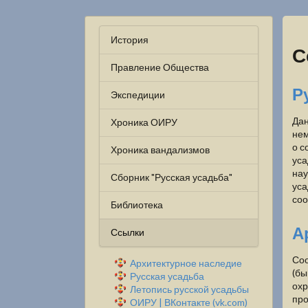
История
С
Правление Общества
Р
Экспедиции
Дан
Хроника ОИРУ
нем
о с
Хроника вандализмов
уса
нау
Сборник "Русская усадьба"
уса
соо
Библиотека
А
Ссылки
Соо
Архитектурное наследие
(бы
Русская усадьба
охр
Летопись русской усадьбы
про
ОИРУ | ВКонтакте (vk.com)