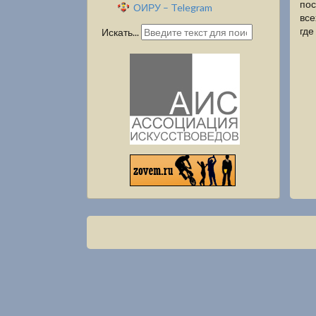
пос
ОИРУ – Telegram
все
где
Искать...