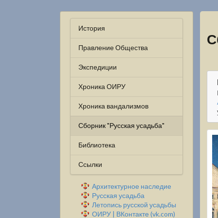
История
С
Правление Общества
Экспедиции
Хроника ОИРУ
Хроника вандализмов
Сборник "Русская усадьба"
Библиотека
Ссылки
Архитектурное наследие
Русская усадьба
Летопись русской усадьбы
ОИРУ | ВКонтакте (vk.com)