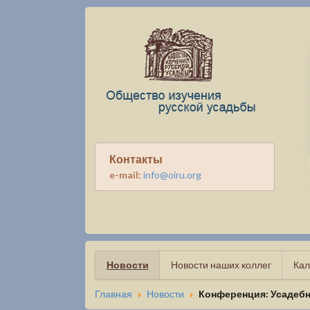
Контакты
e-mail:
info@oiru.org
Новости
Новости наших коллег
Кал
Главная
Новости
Конференция: Усадебна