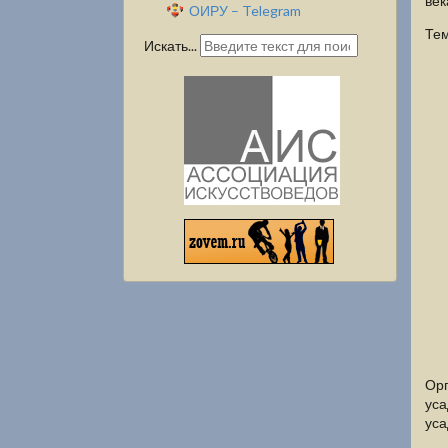
век
ОИРУ – Telegram
Тем
Искать...
Орг
уса
уса