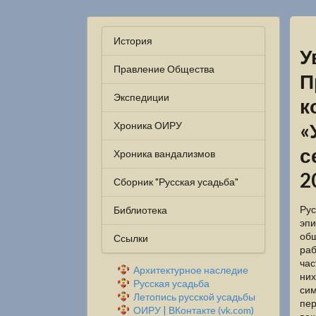
История
У
Правление Общества
П
Экспедиции
к
«
Хроника ОИРУ
с
Хроника вандализмов
2
Сборник "Русская усадьба"
Рус
Библиотека
эпи
общ
Ссылки
раб
час
Архитектурное наследие
них
Русская усадьба
сим
Летопись русской усадьбы
пер
ОИРУ | ВКонтакте (vk.com)