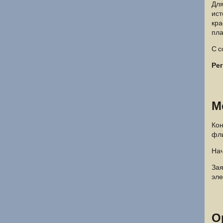
Для
ист
кра
пла
С с
Рег
М
Кон
фли
Нач
Зая
эле
О