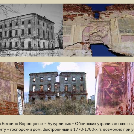
а Белкино Воронцовых – Бутурлиных – Обнинских утрачивает свою 
ту – господский дом. Выстроенный в 1770-1780-х гг. возможно при у