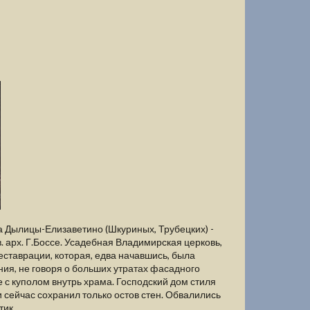
а Дылицы-Елизаветино (Шкуриных, Трубецких) -
в. арх. Г.Боссе. Усадебная Владимирская церковь,
ставрации, которая, едва начавшись, была
ия, не говоря о больших утратах фасадного
 с куполом внутрь храма. Господский дом стиля
 и сейчас сохранил только остов стен. Обвалились
тик.