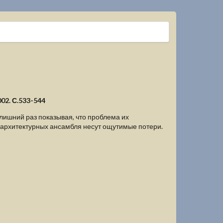
02. С.533-544
лишний раз показывая, что проблема их
х архитектурных ансамбля несут ощутимые потери.