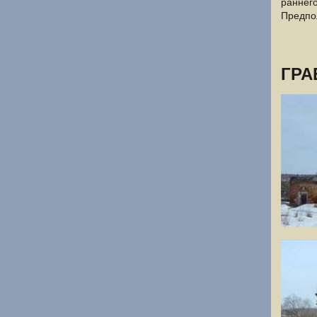
раннего
Предпо
ГРА