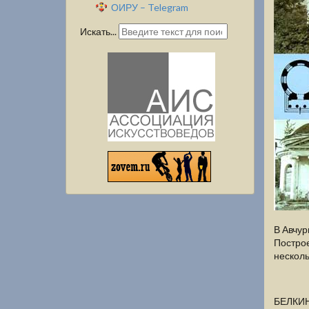
ОИРУ – Telegram
Искать...
В Авчу
Построе
несколь
БЕЛКИ