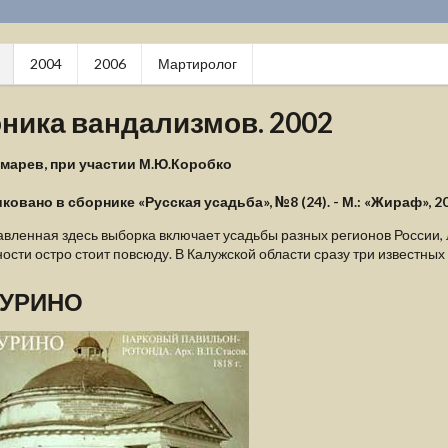
2004
2006
Мартиролог
ника вандализмов. 2002
кмарев, при участии М.Ю.Коробко
овано в сборнике «Русская усадьба», №8 (24). - М.: «Жираф», 20
вленная здесь выборка включает усадьбы разных регионов России, 
ости остро стоит повсюду. В Калужской области сразу три известны
УРИНО