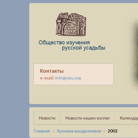
Контакты
e-mail:
info@oiru.org
Новости
Новости наших коллег
Календа
Главная
Хроника вандализмов
2002