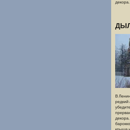
декора.
ДЫЛ
В Ленин
редкий 
убедите
прерван
декора.
барокко
крыша и