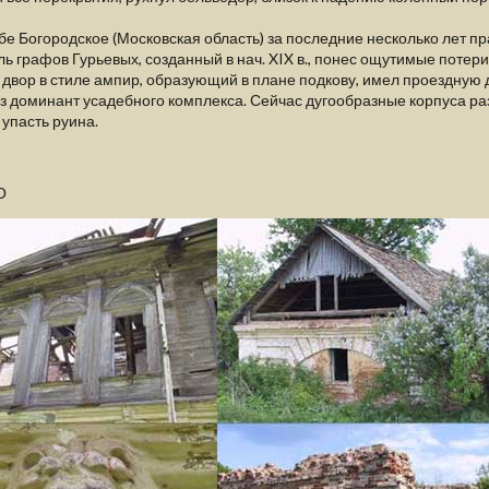
бе Богородское (Московская область) за последние несколько лет п
ь графов Гурьевых, созданный в нач. XIX в., понес ощутимые потер
двор в стиле ампир, образующий в плане подкову, имел проездную
з доминант усадебного комплекса. Сейчас дугообразные корпуса р
 упасть руина.
О