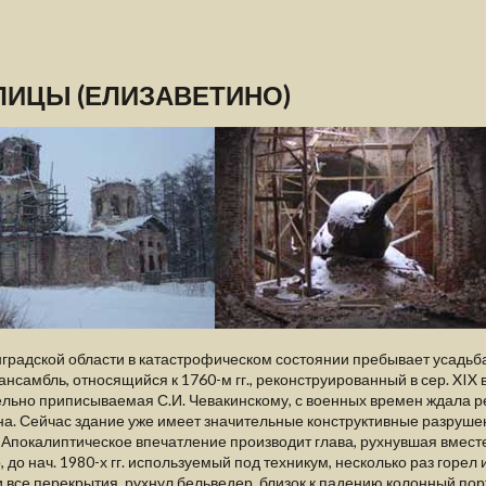
ИЦЫ (ЕЛИЗАВЕТИНО)
градской области в катастрофическом состоянии пребывает усадьб
ансамбль, относящийся к 1760-м гг., реконструированный в сер. XIX 
льно приписываемая С.И. Чевакинскому, с военных времен ждала ре
а. Сейчас здание уже имеет значительные конструктивные разрушен
 Апокалиптическое впечатление производит глава, рухнувшая вместе
, до нач. 1980-х гг. используемый под техникум, несколько раз горел
 все перекрытия, рухнул бельведер, близок к падению колонный пор