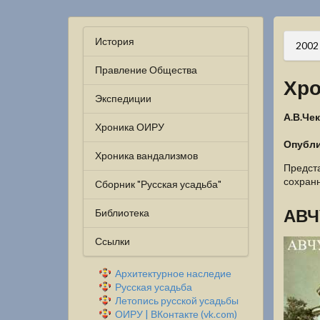
История
2002
Правление Общества
Хро
Экспедиции
А.В.Че
Хроника ОИРУ
Опублик
Хроника вандализмов
Предста
сохранн
Сборник "Русская усадьба"
АВЧ
Библиотека
Ссылки
Архитектурное наследие
Русская усадьба
Летопись русской усадьбы
ОИРУ | ВКонтакте (vk.com)