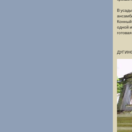
В усадь
ансамбл
Конный 
одной и
готовая
ДУГИН