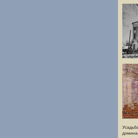
Усадьб
доминан