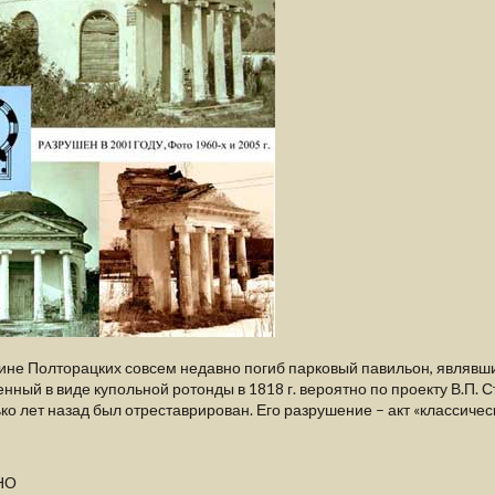
рине Полторацких совсем недавно погиб парковый павильон, являв
нный в виде купольной ротонды в 1818 г. вероятно по проекту В.П. 
ко лет назад был отреставрирован. Его разрушение – акт «классиче
НО