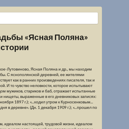
адьбы «Ясная Поляна»
истории
кое-Лутовиново, Ясная Поляна и др., мы находим
ьбы. С яснополянской деревней, ее жителями
твует как в ранних произведениях писателя, так и
й. И то чувство неловкости, которое испытывают
дом мужиков, стариков и баб, отражает испытанные
 и нищеты, выраженные в его дневниковых записях:
оября 1897 г.); «...ходил утром к Курносенковым...
 в деревне». (Дн. 1 декабря 1909 г.); «...прошел по
м, идеалом настоящей, трудовой жизни, идеалом