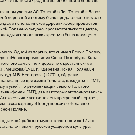
сии, в частности - родной яснополянской деревни.
твенном участии АЛ. Толстой («Лев Толстой в Ясной
нской деревней и потому было представлено немало
 видами яснополянской деревни. Сбор предметов
сной Поляне культурно-просветительского центра,
й одежды яснополянских крестьян было похищено
 мало. Одной из первых, кто снимал Ясную Поляну,
ндент «Нового времени» из Санкт-Петербурга Карл
того, его семью, но и деревню с крестьянскими
Н. Мешкова (1910 г.) «Деревня Ясная Поляна», 4
уд. М.В. Нестерова (1907 г.), «Деревня,
 написанные при жизни Толстого, находятся в ГМТ,
азу музея). По рекомендации самого Толстого
стьян (фонды ГМТ), два из которых экспонировались
 Алексеевича Касаткина есть прекрасный портрет,
им также картину «Перед поркой» («Недавнее
Ясной Поляне.
годы моей работы в музее, в частности за 17 лет
ть источниками русской усадебной культуры.