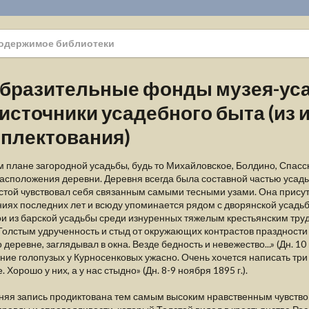
одержимое библиотеки
бразительные фонды музея-ус
 источники усадебного быта (из 
плектования)
 плане загородной усадьбы, будь то Михайловское, Болдино, Спасс
асположения деревни. Деревня всегда была составной частью усад
стой чувствовал себя связанным самыми тесными узами. Она присутс
иях последних лет и всюду упоминается рядом с дворянской усадьбо
ои из барской усадьбы среди изнуренных тяжелым крестьянским тру
олстым удрученность и стыд от окружающих контрастов праздности
 деревне, заглядывал в окна. Везде бедность и невежество...» (Дн. 10 н
ие голопузых у Курносенковых ужасно. Очень хочется написать три дня
. Хорошо у них, а у нас стыдно» (Дн. 8-9 ноября 1895 г.).
няя запись продиктована тем самым высоким нравственным чувство