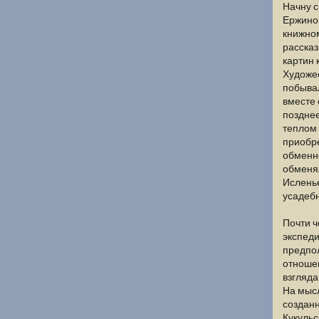
Начну с
Ержино 
книжном
рассказ
картин 
Художес
побывал
вместе 
позднее
теплом 
приобре
обменно
обменял
Исленье
усадебн
Почти ч
экспеди
предпол
отношен
взгляда
На мысл
создан
Кукульс