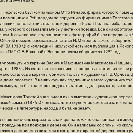
ц» и «Отто Ренар».
. Никольской был компаньоном Отто Ренара, фирма которого помещал
м помощником Рейнгардом по поручению фирмы снимал Толстого в 
левших не только писателя, но и деревню Ясная Поляна: изба старо
а, у которого останавливались участники поездки. Все они сфотогр
ином. К сожалению, подлинники этих фотографий были переданы в М
 Об этой поездке рассказывает статья И. Митропольского в сборник
й" (М.1910 г.); о коллекции Никольской есть моя публикация в Ясно
ика ГМТ О.Е. Ершовой в Яснополянском сборнике за 1992 год.
 упомянуть и о картине Василия Максимовича Максимова «Нищие», 
рге в 1985 г. Известно, что живосписных жанровых картин из жизни
мало осталось и картин любимого Толстым художника Н.В. Орлова, ф
е дома писателя. В наших фондах подлинников этого художника толь
к вынужден был наскоро продавать картины дельцам, которые переп
Максимова Толстой знал, видел их на выставках художников-передвиж
нской семье» (1876 г.) - он сказал, что «художник кажется знатоком 
ечерский в литературе, народа и быта не знает».
 «Нищие» очень выразительна и ценна тем, что она написана в эпоху 
-поводырь при подходе к деревне. Они написаны со спины, но сколь
еского достоинства читается в контрасте с красотой деревенского р