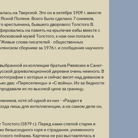
ась на Тверской. Это он в октябре 1909 г. вместе
Ясной Поляне. Всего было сделано 7 снимков,
го крестьянина, бывшего дворового Толстого В.
афировались на память на крылечке избы вместе с
осковский музей Толстого, к нам они попали в
е "Живые слова писателей - общественных
полянском сборнике за 1976 г. и сообщение научного
выбранной из коллекции братьев Ржевских в Санкт-
 русской дореволюционной деревни очень немного. В
отографии с которых и сейчас висят над диваном в
ко два: «Переселенцы» и «С войны». Из-за бедности
родавали их по высокой цене за границу.
ников, хотя об одной из них - «Раздел в
народа лишь для интеллигенции, а на самом деле он,
Толстого (1879 г.). Перед нами слепой старик и
ко безысходного горя и страдания, униженного
усского пейзажа. Картина не раз выставлялась в