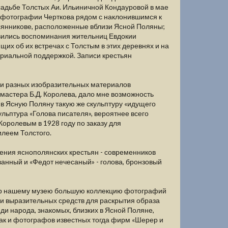
садьбе Толстых Аи. Ильиничной Кондауровой в мае
на фотографии Черткова рядом с наклонившимся к
Овсянникове, расположенные вблизи Ясной Поляны;
явились воспоминания жительниц Евдокии
их об их встречах с Толстым в этих деревнях и на
ериальной поддержкой. Записи крестьян
еди разных изобразительных материалов
 мастера Б.Д. Королева, дало мне возможность
 в Ясную Поляну такую же скульптуру «идущего
льптура «Голова писателя», вероятнее всего
оролевым в 1928 году по заказу для
илеем Толстого.
ния яснополянских крестьян - современников
ованный и «Федот нечесаный» - голова, бронзовый
 дар нашему музею большую коллекцию фотографий
х и выразительных средств для раскрытия образа
ди народа, знакомых, близких в Ясной Поляне,
так и фотографов известных тогда фирм «Шерер и