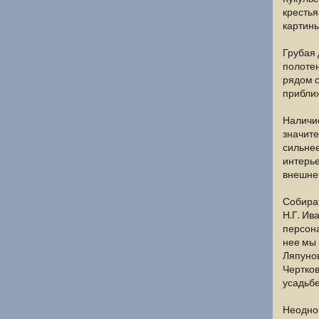
крестья
картины
Грубая 
полотен
рядом с
приближ
Наличие
значите
сильне
интерье
внешне
Собират
Н.Г. Ив
персона
нее мы
Ляпунов
Чертков
усадьбе
Неоднок