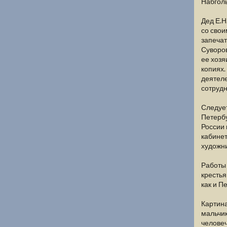
Набголь
Дед Е.Н
со свои
запечат
Суворов
ее хозя
копиях.
деятеле
сотрудн
Следует
Петербу
России 
кабинет
художни
Работы 
крестья
как и П
Картина
мальчик
человеч