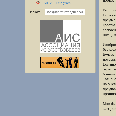
добра, 
ОИРУ – Telegram
Вот поч
Искать...
Поляне»
предмет
крестья
согласн
немцами
Изобраз
была са
Булла, 
детьми.
Большой
окрестн
большин
Татьяна
на выст
предпол
прошлое
Мне бы 
заведов