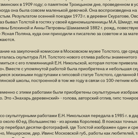
зминских в 1909 году; о памятном Троицыном дне, проведенном в у
, когда она была совсем маленькой девочкой. Она воспроизведена 
стым. Результатом осенней поездки 1973 г. в деревни Скуратове, 
раз бывал Толстой в гостях у своей единомышленницы М.А. Шмидт, 
вны Блохиной и Анны Петровны Шамаемой 1882 г. рожд., повествующ
 Ясная Поляна, куда они приходили к писателю за советом и за мат
жаются.
ние на закупочной комиссии в Московском музее Толстого, где ср
талась скульптура Л.Н. Толстого нового отлива работы знаменитого
миться с его племянницей Е.Н. Никольской, которая потом привезла
о». Вместе с упомянутой работой была приобретена и небольшая ску
еся эскизными подступами к гипсовой статуе Толстого, сделанной К
янской школы, построенной в том же году в связи со 100-летним юб
еменно с этими работами были приобретены скульптурные изображе
о. Это «Знахарь деревенский» - голова, авторский отлив, гипс тонир
со скульптурными работами Е.Н. Никольская передала в 1985 г. в
о около 60 ед. (большинство - из архива Королева). В поисках точны
ор перебрал десятки фотографий, где Толстой изображен один и сре
о, Мещерском, дер. Ивинс Московской губ., работы как любителей, 