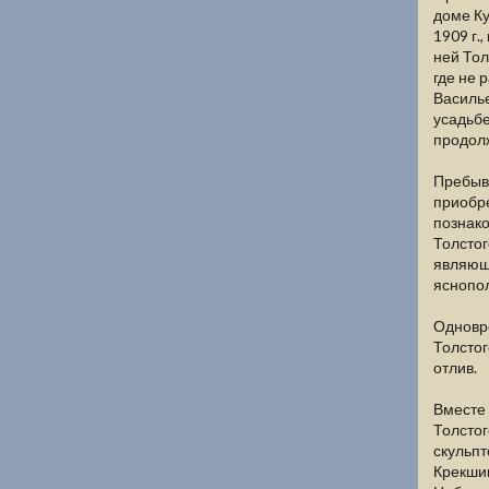
доме Ку
1909 г.
ней Тол
где не 
Василье
усадьбе
продол
Пребыва
приобре
познако
Толстог
являющи
яснопол
Одновр
Толстог
отлив.
Вместе 
Толстог
скульпт
Крекшин