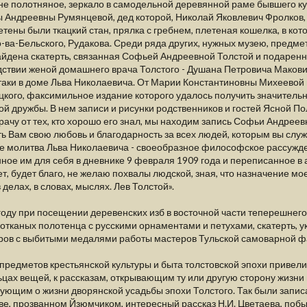
е полотняное, зеркало в самодельной деревянной раме бывшего куче
 Андреевны Румянцевой, дед которой, Николай Яковлевич Фролков, 
тены были ткацкий стан, прялка с гребнем, плетеная кошелка, в кот
-ва-Бельского, Рудакова. Среди ряда других, нужных музею, предм
йдена скатерть, связанная Софьей Андреевной Толстой и подарен
ствии женой домашнего врача Толстого - Душана Петровича Маковиц
аки в доме Льва Николаевича. От Марии Константиновны Михеевой 
кого, факсимильное издание которого удалось получить значительн
ой дружбы. В нем записи и рисунки родственников и гостей Ясной По
рачу от тех, кто хорошо его знал, мы находим запись Софьи Андреев
ь Вам свою любовь и благодарность за всех людей, которым вы служи
е молитва Льва Николаевича - своеобразное философское рассужде
ное им для себя в дневнике 9 февраля 1909 года и переписанное в а
ет, будет благо, не желаю похвалы людской, зная, что назначение мое
 делах, в словах, мыслях. Лев Толстой».
году при посещении деревенских изб в восточной части теперешнего
отканых полотенца с русскими орнаментами и петухами, скатерть, 
ров с выбитыми медалями работы мастеров Тульской самоварной ф
предметов крестьянской культуры и быта толстовской эпохи приве
цах вещей, к рассказам, открывающим ту или другую сторону жизни п
ующим о жизни дворянской усадьбы эпохи Толстого. Так были запис
е, прозванном Йзюмчиком, интересный рассказ Н.И. Цветаева, побы