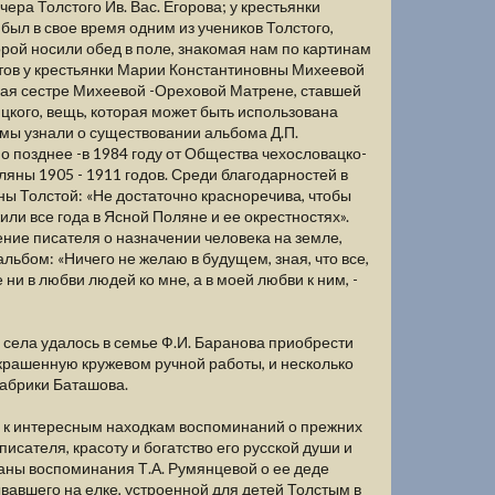
ра Толстого Ив. Вас. Егорова; у крестьянки
был в свое время одним из учеников Толстого,
орой носили обед в поле, знакомая нам по картинам
етов у крестьянки Марии Константиновны Михеевой
ная сестре Михеевой -Ореховой Матрене, ставшей
кого, вещь, которая может быть использована
мы узнали о существовании альбома Д.П.
о позднее -в 1984 году от Общества чехословацко-
ляны 1905 - 1911 годов. Среди благодарностей в
ны Толстой: «Не достаточно красноречива, чтобы
ли все года в Ясной Поляне и ее окрестностях».
ние писателя о назначении человека на земле,
льбом: «Ничего не желаю в будущем, зная, что все,
 ни в любви людей ко мне, а в моей любви к ним, -
 села удалось в семье Ф.И. Баранова приобрести
украшенную кружевом ручной работы, и несколько
абрики Баташова.
ли к интересным находкам воспоминаний о прежних
исателя, красоту и богатство его русской души и
аны воспоминания Т.А. Румянцевой о ее деде
вавшего на елке, устроенной для детей Толстым в