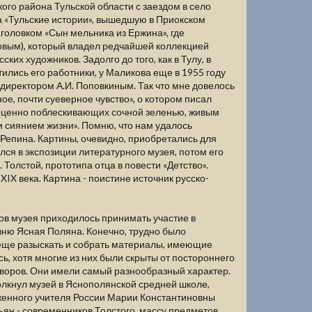
ого района Тульской области с заездом в село
ва «Тульские истории», вышедшую в Приокском
аголовком «Сын мельника из Ержина», где
ковым), который владел редчайшей коллекцией
ких художников. Задолго до того, как в Тулу, в
ились его работники, у Маликова еще в 1955 году
 директором А.И. Поповкиным. Так что мне довелось
ое, почти суеверное чувство», о котором писал
агоценно поблескивающих сочной зеленью, живым
 сиянием жизни». Помню, что нам удалось
 Репина. Картины, очевидно, приобретались для
ся в экспозиции литературного музея, потом его
 Толстой, прототипа отца в повести «Детство».
IX века. Картина - поистине источник русско-
ков музея приходилось принимать участие в
евню Ясная Поляна. Конечно, трудно было
 еще разыскать и собрать материалы, имеющие
ь, хотя многие из них были скрыты от постороннего
х дворов. Они имели самый разнообразный характер.
олкнул музей в Яснополянской средней школе,
женного учителя России Марии Константиновны
ян - современников Толстого, массу предметов