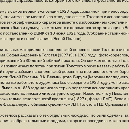
правды и справедливости, который Толстой видел в крестьянстве Рос
ему в самой первой экспозиции 1928 года, созданной при непосредс
), значительное место было отведено связям Толстого с яснополя
ов этнографического характера вместе с изображением крестьян и
нского быта и кулыгуры имел место с первых шагов организации в Я
о постановлению ВЦИК от 10 июня 1921 года. (Собрание старинно
 в период их пребывания в Ясной Поляне).
ительных материалов яснополянской деревни эпохи Толстого очень
ма Софья Андреевна Толстая (1897 г.); в 1908 году - фотокорреспо
приехавший в 80-летний юбилей писателя. Он снимал не только Толс
 Из живописных полотен при жизни Толстого можно назвать работу В.
 пруд» с избами яснополянской деревни на противоположном берегу х
ости Ясной Поляны» В.К. Бялыницкого-Бирули (Картины последнего,
ство же работ этого художника было создано в 1928 году уже по зак
 Львовна в 1888 году написала серию портретов яснополянских кре
авках яснополянского литературного музея. Известно, что у Николая
ожительно яснополянской крестьянки (1897 г., фонды ГМТ). Вспомн
»), созданную любимым художником Л.Н. Толстого Н.В. Орловым в 
хотелось рассказать о тех отдельных находках, что были сделаны за 
ания изобразительными фондами, которые справедливо можно назва