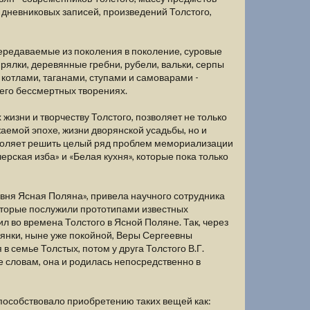
 дневниковых записей, произведений Толстого,
передаваемые из поколения в поколение, суровые
рялки, деревянные гребни, рубели, вальки, серпы
котлами, таганами, ступами и самоварами -
его бессмертных творениях.
жизни и творчеству Толстого, позволяет не только
аемой эпохе, жизни дворянской усадьбы, но и
зволяет решить целый ряд проблем мемориализации
ерская изба» и «Белая кухня», которые пока только
вня Ясная Поляна», привела научного сотрудника
 которые послужили прототипами известных
л во времена Толстого в Ясной Поляне. Так, через
янки, ныне уже покойной, Веры Сергеевны
в семье Толстых, потом у друга Толстого В.Г.
е словам, она и родилась непосредственно в
пособствовало приобретению таких вещей как: