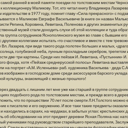
 самой ранней в моей памяти поездки по толстовским местам Чернск
к коллекционеру Маликову. Тот, кто читал книгу Владимира Лазаре
 издательстве в 1977 году, помнит главу «Сила прекрасного» с подз
ывается о Маликове Евграфе Васильевиче (в книге он назван Маль
кисти Репина, Коровина, Левитана, Поленова и других знаменитых русс
твенный музей стали доходить слухи об этой коллекции и туда обрат
а группа сотрудников Яснополянского музея во главе с бывшим его
с другими коллегами испытать «то счастливое и вместе с тем тревожн
 Вл. Лазарев, при виде такого рода полотен больших и малых, «др
солнца, голубизной неба, лунным прохладным серебром, трепетом и
сти две-три картины. Среди них пейзаж И. Левитана, «Пустынник» И.
го фонда, хотя «Пейзаж среднерусской полосы» Левитана выставлял
и на портрет «А.М. Исленьева» раб. художника Васильева - деда С.А.
в изображен в господском доме среди аксессуаров барского уклада X
ой культуры, знакомящий с жизнью прошлого!
ерез двадцать с лишним лет мне уже как старшей в группе сотрудни
циях подобного рода по толстовским местам, и прежде всего в дер
ожить, что по прошествии 70 лет после смерти Л.Н.Толстого можно
ие к писателю и его окружению. И все-таки такие предметы оказалис
 и находились в сараях, на чердаках, в забытых углах: крестьянски
ь об обследовании на этот предмет деревни Ясная Поляна нас нат
ный учениками под руководством старейшего преподавателя, Заслу
кой. Среди выставленных экспонатов мы увидели фотографии кресть