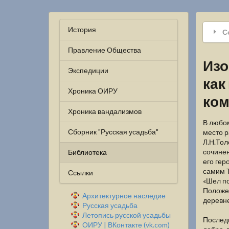
История
С
Правление Общества
Изо
Экспедиции
как
Хроника ОИРУ
ком
Хроника вандализмов
В любом
Сборник "Русская усадьба"
место р
Л.Н.Тол
сочинен
Библиотека
его гер
самим Т
Ссылки
«Шел по
Положен
Архитектурное наследие
деревне
Русская усадьба
Летопись русской усадьбы
Послед
ОИРУ | ВКонтакте (vk.com)