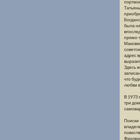
портмон
Татьяны
приобре
Богдано
была на
впослед
прямо-т
Маковиц
советск
адрес в
выразит
Здесь ж
записан
что буд
любви в
В 1973 
три дом
самова
Поиски 
владель
повеств
Фролков