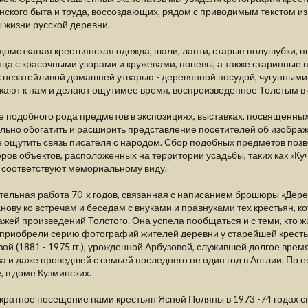
нского быта и труда, воссоздающих, рядом с приводимым текстом из
 жизни русской деревни.
домотканая крестьянская одежда, шали, лапти, старые полушубки, 
ца с красочными узорами и кружевами, поневы, а также старинные п
 незатейливой домашней утварью - деревянной посудой, чугунными 
ают к нам и делают ощутимее время, воспроизведенное Толстым в 
 подобного рода предметов в экспозициях, выставках, посвященных 
льно обогатить и расширить представление посетителей об изображ
е ощутить связь писателя с народом. Сбор подобных предметов по
ров объектов, расположенных на территории усадьбы, таких как «Куч
 соответствуют мемориальному виду.
ельная работа 70-х годов, связанная с написанием брошюры «Дере
анову ко встречам и беседам с внуками и правнуками тех крестьян,
жей произведений Толстого. Она успела пообщаться и с теми, кто жи
 приобрели серию фотографий жителей деревни у старейшей кресть
ой (1881 - 1975 гг.), урожденной Арбузовой, служившей долгое время 
а и даже проведшей с семьей последнего не один год в Англии. По е
, в доме Кузминских.
ратное посещение нами крестьян Ясной Поляны в 1973 -74 годах с