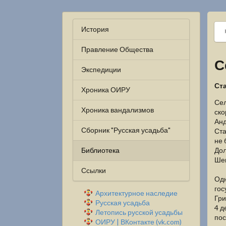
История
Правление Общества
С
Экспедиции
Ст
Хроника ОИРУ
Сел
Хроника вандализмов
ско
Анд
Сборник "Русская усадьба"
Ста
не 
Библиотека
Дол
Шен
Ссылки
Одн
гос
Архитектурное наследие
Гри
Русская усадьба
4 д
Летопись русской усадьбы
пос
ОИРУ | ВКонтакте (vk.com)