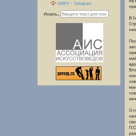
на 
ОИРУ – Telegram
при
Искать...
В 1
Стр
наз
Пос
зап
при
май
вдо
Вто
кли
сов
ман
сов
кач
О п
нач
сво
П.С
раз