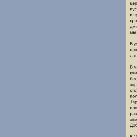
цер
пус
и п
сре
дми
мы 
В у
ора
лит
В м
кам
бел
зер
сто
пол
1ар
пло
раз
зем
Доб
В 1