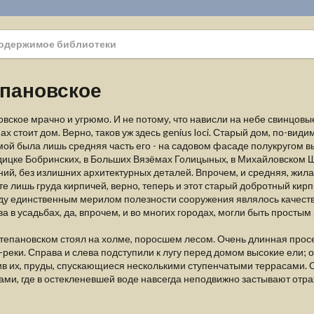
одержимое библиотеки
пановское
вское мрачно и угрюмо. И не потому, что нависли на небе свинцовые
нах стоит дом. Верно, таков уж здесь genius loci. Старый дом, по-вид
ой была лишь средняя часть его - на садовом фасаде полукругом вы
ицке Бобринских, в Больших Вязёмах Голицыных, в Михайловском Ш
ий, без излишних архитектурных деталей. Впрочем, и средняя, жила
те лишь груда кирпичей, верно, теперь и этот старый добротный кир
ду единственным мерилом полезности сооружения являлось качеств
ва в усадьбах, да, впрочем, и во многих городах, могли быть простым
тепановском стоял на холме, поросшем лесом. Очень длинная просек
реки. Справа и слева подступили к лугу перед домом высокие ели; 
ив их, пруды, спускающиеся несколькими ступенчатыми террасами.
ми, где в остекленевшей воде навсегда неподвижно застывают отр