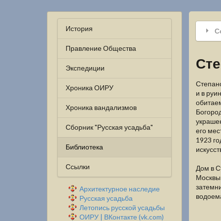
История
С
Правление Общества
Сте
Экспедиции
Степано
Хроника ОИРУ
и в руи
обитаем
Хроника вандализмов
Богород
украшен
Сборник "Русская усадьба"
его мес
1923 го
Библиотека
искусст
Ссылки
Дом в С
Москвы-
затемн
Архитектурное наследие
водоема
Русская усадьба
Летопись русской усадьбы
ОИРУ | ВКонтакте (vk.com)