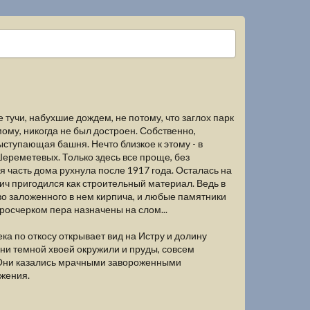
 тучи, набухшие дождем, не потому, что заглох парк
имому, никогда не был достроен. Собственно,
ступающая башня. Нечто близкое к этому - в
ереметевых. Только здесь все проще, без
я часть дома рухнула после 1917 года. Осталась на
пич пригодился как строительный материал. Ведь в
о заложенного в нем кирпича, и любые памятники
 росчерком пера назначены на слом...
а по откосу открывает вид на Истру и долину
они темной хвоей окружили и пруды, совсем
 Они казались мрачными завороженными
ажения.