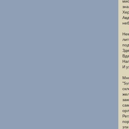
мис
зна
Хер
Авд
неб
Нем
лит
по
Зде
Вда
Нап
И у
Мно
"Sy
скл
жел
зак
сам
орл
Рет
пор
эти