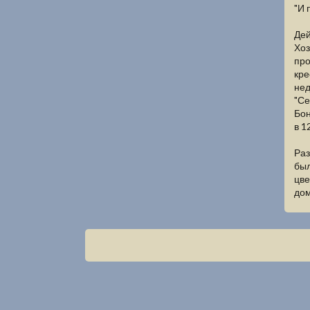
"И 
Дей
Хоз
про
кре
нед
"Се
Бон
в 1
Раз
был
цве
дом