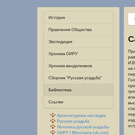
История
Правление Общества
С
Экспедиции
При
Хроника ОИРУ
рав
И.В
Хроника вандализмов
не 
пер
Сборник "Русская усадьба"
Гол
ори
Библиотека
гро
вла
Ссылки
выс
сти
пер
Архитектурное наследие
изд
Русская усадьба
ост
Летопись русской усадьбы
ОИРУ | ВКонтакте (vk.com)