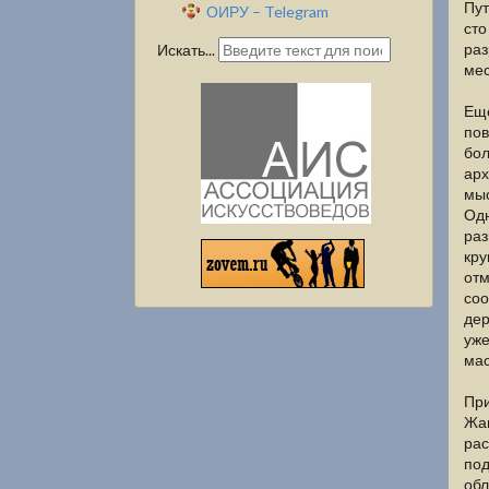
Пут
ОИРУ – Telegram
сто
раз
Искать...
мес
Еще
пов
бол
арх
мыс
Одн
раз
кру
отм
соо
дер
уже
мас
При
Жан
рас
под
обл