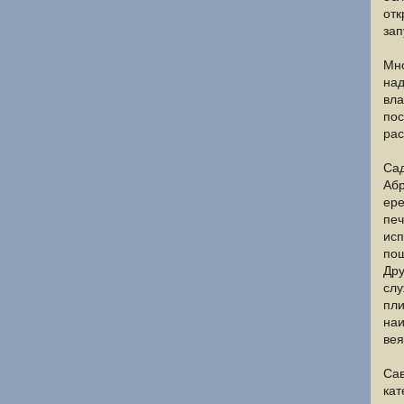
отк
зап
Мно
над
вла
пос
рас
Сад
Абр
ере
печ
исп
пош
Дру
слу
пли
наи
вея
Сав
кат