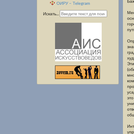
Баж
ОИРУ – Telegram
Мес
Искать...
осн
гор
пут
Опр
зна
гра
худ
Эти
(об
мно
ком
про
уса
это
уни
отв
общ
Инт
упр