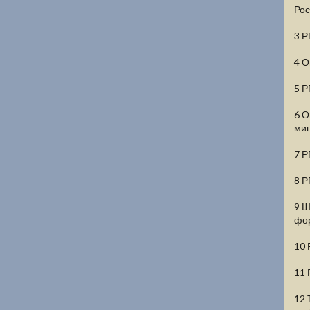
Рос
3 Р
4 О
5 Р
6 О
мин
7 Р
8 Р
9 Ш
фор
10 
11 
12 