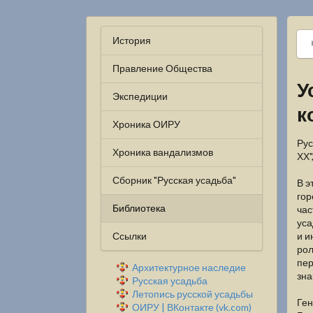
История
Правление Общества
У
Экспедиции
к
Хроника ОИРУ
Рус
Хроника вандализмов
ХХ"
Сборник "Русская усадьба"
В э
гор
Библиотека
час
уса
Ссылки
и и
рол
пер
Архитектурное наследие
зна
Русская усадьба
Летопись русской усадьбы
Ген
ОИРУ | ВКонтакте (vk.com)