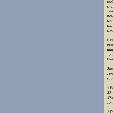
поб
гла
лин
пом
мез
кас
рас
В И
инж
шир
точ
Иже
Зав
лич
гор
1 Б
32-
195
Дис
2 Г