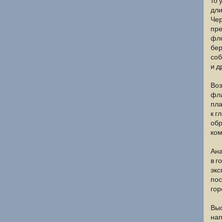
то 
дли
Чер
пре
фло
бер
соб
и д
Воз
фла
пла
к г
обр
ком
Ана
в г
экс
пос
гор
Выс
нап