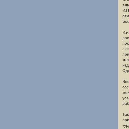
адм
И.П
отм
Боф
Из-
рас
пос
с л
при
кол
изд
Оде
Вес
сос
мех
уса
раб
Так
при
кур