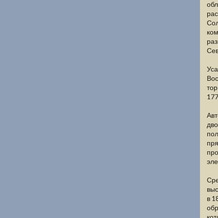
обл
рас
Сол
ком
раз
Сев
Уса
Вос
тор
177
Авт
дво
пол
пря
про
эле
Сре
выс
в 1
обр
кот