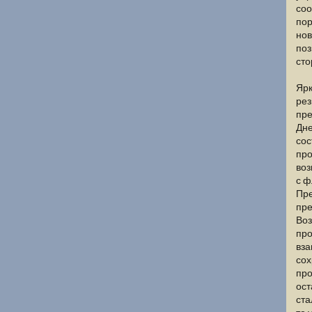
соо
пор
нов
поз
сто
Ярк
рез
пре
Дне
сос
про
воз
с ф
Пре
пре
Воз
про
вза
сох
про
ост
ста