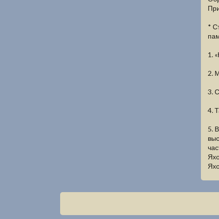
Пр
* С
пам
1. 
2. 
3. 
4. 
5. 
выс
час
Яхо
Яхо