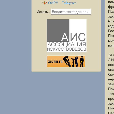
пам
ОИРУ – Telegram
фра
Пар
Искать...
зак
(«с
год
Рос
Пет
меж
нат
За 
Л.Н
опп
она
был
вер
зан
При
тол
пре
зак
Ник
Сер