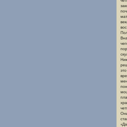
чет
зак
поч
мат
век
вос
Пол
Вна
чег
пор
ску
Ник
реш
это
вре
мен
пон
мощ
пла
хра
чет
Они
ста
«Да