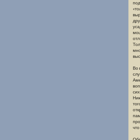
под
«то
выр
дру
уса
мощ
отл
Тол
мно
выс
Во 
слу
Аме
воп
сих
Ник
тог
отк
пам
про
что
Обр