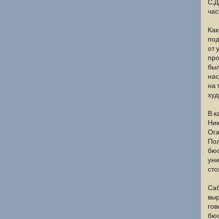
С.Д
час
Как
под
от 
про
был
нас
на 
худ
В к
Ник
Ога
Пол
бюс
уни
сто
Саб
выр
гов
бюс