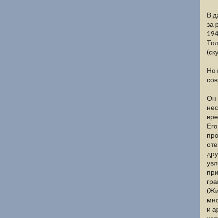
В д
за 
194
Тол
(ск
Но 
сов
Он 
нес
вре
Его
про
оте
дру
увл
при
гра
(Жи
мно
и а