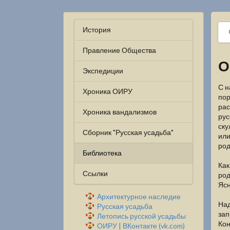
История
Правление Общества
О
Экспедиции
С н
Хроника ОИРУ
пор
рас
Хроника вандализмов
рус
ску
Сборник "Русская усадьба"
или
род
Библиотека
Как
Ссылки
род
Яс
Архитектурное наследие
Над
Русская усадьба
зап
Летопись русской усадьбы
Кон
ОИРУ | ВКонтакте (vk.com)