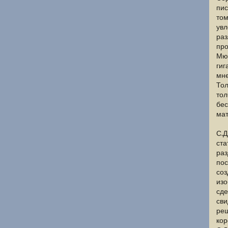
пис
том
увл
раз
про
Мюн
гиг
мне
Тол
тол
бес
мат
С.Д
ста
раз
пос
соз
изо
сде
сви
реш
кор