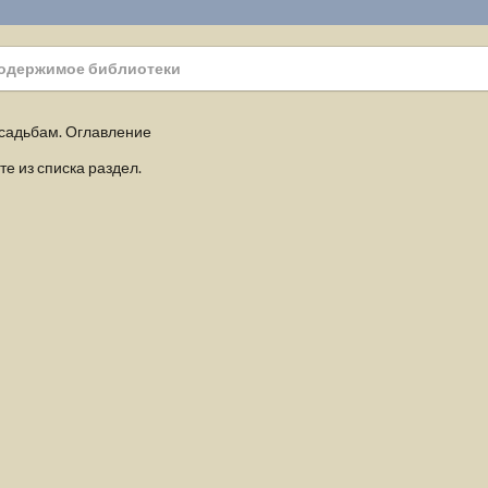
одержимое библиотеки
усадьбам. Оглавление
е из списка раздел.