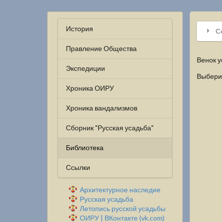
История
С
Правление Общества
Венок 
Экспедиции
Выберит
Хроника ОИРУ
Хроника вандализмов
Сборник "Русская усадьба"
Библиотека
Ссылки
Архитектурное наследие
Русская усадьба
Летопись русской усадьбы
ОИРУ | ВКонтакте (vk.com)