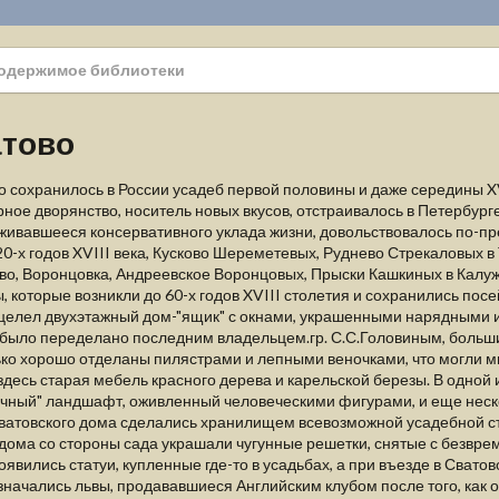
одержимое библиотеки
тово
 сохранилось в России усадеб первой половины и даже середины XVII
ное дворянство, носитель новых вкусов, отстраивалось в Петербурге
живавшееся консервативного уклада жизни, довольствовалось по-п
0-х годов XVIII века, Кусково Шереметевых, Руднево Стрекаловых в
о, Воронцовка, Андреевское Воронцовых, Прыски Кашкиных в Калужск
, которые возникли до 60-х годов XVIII столетия и сохранились посе
уцелел двухэтажный дом-"ящик" с окнами, украшенными нарядными
 было переделано последним владельцем.гр. С.С.Головиным, больш
ко хорошо отделаны пилястрами и лепными веночками, что могли мн
здесь старая мебель красного дерева и карельской березы. В одной 
чный" ландшафт, оживленный человеческими фигурами, и еще неско
ватовского дома сделались хранилищем всевозможной усадебной с
дома со стороны сада украшали чугунные решетки, снятые с безвре
оявились статуи, купленные где-то в усадьбах, а при въезде в Свато
начались львы, продававшиеся Английским клубом после того, как о