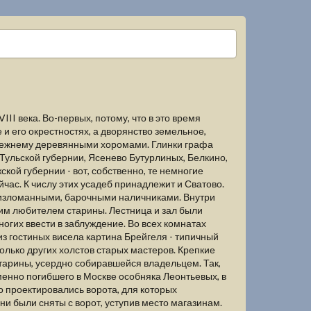
I века. Во-первых, потому, что в это время
 и его окрестностях, а дворянство земельное,
режнему деревянными хоромами. Глинки графа
 Тульской губернии, Ясенево Бутурлиных, Белкино,
ой губернии - вот, собственно, те немногие
йчас. К числу этих усадеб принадлежит и Сватово.
 изломанными, барочными наличниками. Внутри
им любителем старины. Лестница и зал были
огих ввести в заблуждение. Во всех комнатах
из гостиных висела картина Брейгеля - типичный
лько других холстов старых мастеров. Крепкие
тарины, усердно собиравшейся владельцем. Так,
менно погибшего в Москве особняка Леонтьевых, в
во проектировались ворота, для которых
ни были сняты с ворот, уступив место магазинам.