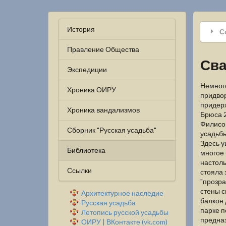
История
С
Правление Общества
Сва
Экспедиции
Немного
Хроника ОИРУ
придвор
придер
Хроника вандализмов
Брюса 2
Филисов
Сборник "Русская усадьба"
усадьбы
Здесь 
Библиотека
многое
настоль
Ссылки
стояла 
"прозра
стены с
Архитектурное наследие
балкон 
Русская усадьба
парке п
Летопись русской усадьбы
предназ
ОИРУ | ВКонтакте (vk.com)