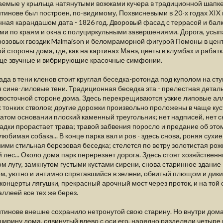
аемые у крыльца натянутыми вожжами кучера в традиционной шапке
тинове был построен, по-видимому, Похвисневыми в 20-х годах XIX в
ная карандашом дата - 1826 год. Дворовый фасад с террасой и бал
ми по краям и окна с полуциркульными завершениями. Дорога, усыпа
озовых гвоздик Malmaison и беломраморной фигурой Помоны в центр
й стороны дома, где, как на картинах Манэ, цветы в клумбах и рабат
нце звучные и вибрирующие красочные симфонии.
сада в тени кленов стоит круглая беседка-ротонда под куполом на 
 сине-лиловые тени. Традиционная беседка эта - прелестная деталь
 восточной стороне дома. Здесь перекрещиваются узкие липовые алл
 тонких стволов; другие дорожки произвольно проложены в чаще кус
атом основании плоский каменный треугольник; нет надписей, нет с
адки прорастает трава; травой забвения поросло и предание об этом
любимая собака... В конце парка вал и ров - здесь снова, роняя сухи
ими стильная березовая беседка; стелется по ветру золотистая рож
 лес... Около дома парк перерезает дорога. Здесь стоят хозяйствен
м лугу, замкнутом густыми кустами сирени, снова старинное здани
м, уютно и интимно спрятавшийся в зелени, обвитый плющом и дики
концерты лягушки, прекрасный арочный мост через проток, и на то
аллеей все тех же берез.
тинове внешне сохранило нетронутой свою старину. Но внутри дома
ширину дома, сдвинутый влево с оси его, нарядно разделяли четыре