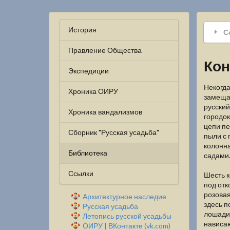
История
С
Правление Общества
Кон
Экспедиции
Некогда
Хроника ОИРУ
замещав
русский
Хроника вандализмов
городок
цепи п
Сборник "Русская усадьба"
пыли с 
колонн
Библиотека
садами
Ссылки
Шесть к
под отк
розовая
Архитектурное наследие
здесь п
Русская усадьба
лошади 
Летопись русской усадьбы
нависаю
ОИРУ | ВКонтакте (vk.com)