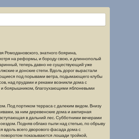
я Ромодановского, знатного боярина,
мотря на реформы, и бороду свою, и длиннополый
старинный, теперь давно не существующий уже
олжские и донские степи. Вдоль дорог вырастали
вающиеся под порывами ветра, подымающего клубы
сов, над прудами и реками возникли дома с
ью и боярышником, благоухающими яблоневыми
ом. Под портиком терраса с далеким видом. Внизу
й ивами, за ним деревенские дома и ампирная
, вступающая в дальний лес. Субботними вечерами
поездом. Подняв облако пыли над степью, по обрыву
ся вдоль всего дворового фасада дома с
 поворотом показываются лошади тройкой,