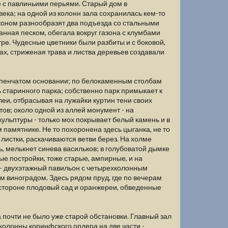
 с павлиньими перьями. Старый дом в
ека; на одной из колонн зала сохранилась кем-то
коном разнообразят два подъезда со стальными
нная песком, обегала вокруг газона с клумбами
е. Чудесные цветники были разбиты и с боковой,
ках, стриженая трава и листва деревьев создавали
ступенчатом основании; по белокаменным столбам
 старинного парка; собственно парк примыкает к
еи, отбрасывая на лужайки куртин тени своих
тов; около одной из аллей монумент - на
кульптуры - только мох покрывает белый камень и в
 памятнике. Не то похоронена здесь цыганка, не то
е листки, раскачиваются ветви берез. На холме
ь, мелькнет синева васильков; в голубоватой дымке
ные постройки, тоже старые, ампирные, и на
е - двухэтажный павильон с четырехколонным
м виноградом. Здесь рядом пруд, где по вечерам
й стороне плодовый сад и оранжереи, обведенные
 почти не было уже старой обстановки. Главный зал
 колонны коринфского ордера на две части -