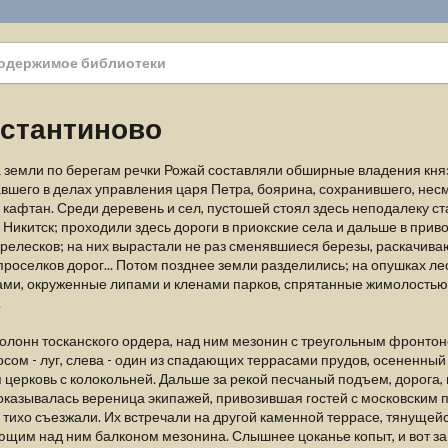
одержимое библиотеки
стантиново
 земли по берегам речки Рожай составляли обширные владения княз
шего в делах управления царя Петра, боярина, сохранившего, нес
 кафтан. Среди деревень и сел, пустошей стоял здесь неподалеку 
 Никитск; проходили здесь дороги в приокские села и дальше в прив
ерелесков; на них вырастали не раз сменявшиеся березы, раскачи
проселков дорог... Потом позднее земли разделились; на опушках ле
ами, окруженные липами и кленами парков, спрятанные жимолост
.
олонн тосканского ордера, над ним мезонин с треугольным фронтон
осом - луг, слева - один из спадающих террасами прудов, осененны
 церковь с колокольней. Дальше за рекой песчаный подъем, дорога
оказывалась вереница экипажей, привозившая гостей с московским 
тихо съезжали. Их встречали на другой каменной террасе, тянущей
щим над ним балконом мезонина. Слышнее цоканье копыт, и вот за