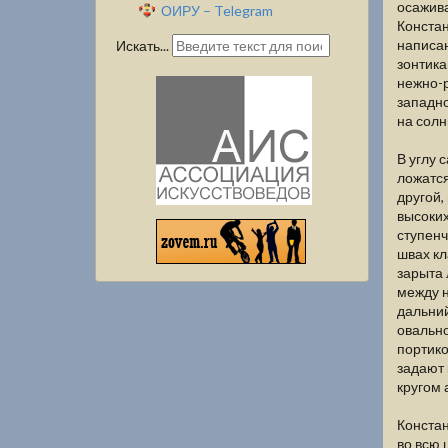
осажив
ОИРУ – Telegram
Констан
написан
Искать...
зонтика
нежно-р
западно
на сол
В углу 
ложатся
другой,
высоких
ступенч
швах кл
зарыта 
между н
дальний
овально
портико
задают 
кругом 
Констан
во всю 