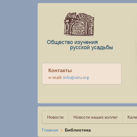
Контакты
e-mail:
info@oiru.org
Новости
Новости наших коллег
Кале
Главная
Библиотека